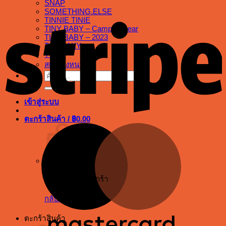
SNAP
SOMETHING.ELSE
S
TINNIE TINIE
TINY BABY – Camping bear
TINY BABY – 2023
TOY LAXY
TOPS
สเต็กลุงหนวด
ค้นหา:
เข้าสู่ระบบ
ตะกร้าสินค้า /
฿
0.00
M
ไม่มีสินค้าในตะกร้า
กลับสู่หน้าร้านค้า
ตะกร้าสินค้า