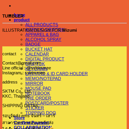
home
TUMBLER
product
ALL PRODUCTS
ACRYLIC GRIPTOK
ILLUSTRATION DESIGN FOR
Mizumi
APPAREL & BAG
ALCOHOL SPRAY
BADGE
BUCKET HAT
contact
CALENDAR
DIGITAL PRODUCT
Contact@gmail.com
GRIPTOK
Line official : @ssktmmee
KEYCHAIN
Instagram : ssktmmee
LANYARD & ID CARD HOLDER
MEMO/NOTEPAD
address
MIRROR
MOUSE PAD
SKTM Co., Ltd.
NOTEBOOK
KKC, Thailand
PRE ORDER
POSTCARD/POSTER
SHIPPING DETAIL
STICKER
TOPPING DOG
รอบจัดส่ง ems จันทร์ – เสาร์
Store
สามารถตรวจสอบเลขจัดส่ง
Confirm Payment
COLLABORATION