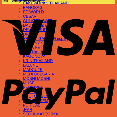
ได้ทางอีเมลที่สั่งซื้อสินค้า
BAKEWORKS THAILAND
BANOBAGI
V
BP WORLD
CESAR
CULATER CAFE
DADDY pop up
DEVICE BUDDY
DR.BIO
FRANK! GARCON pop up
GRANNY SMITH
HANA PET
HY THAILAND
KAGONOYA
KRIN THAILAND
LALUNE
P
MADCUTE
MEIJI BULGARIA
MOSHI MOSHI
MUSE
PEDIGREE
PET ‘N ME
PHOTOVIBES
PORNKASEM
PURICAS
.RAR
SEOULMATES BKK