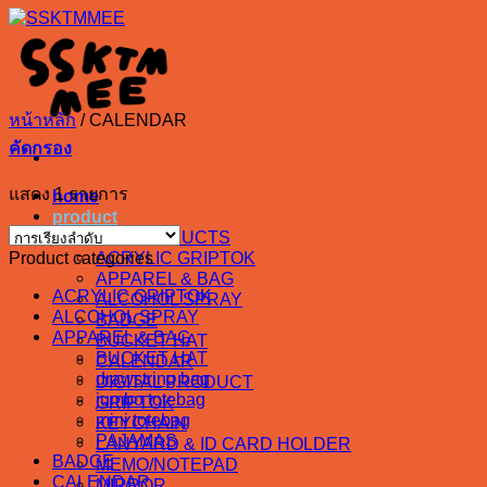
หน้าหลัก
/
CALENDAR
คัดกรอง
แสดง 1 รายการ
home
product
ALL PRODUCTS
Product categories
ACRYLIC GRIPTOK
APPAREL & BAG
ACRYLIC GRIPTOK
ALCOHOL SPRAY
ALCOHOL SPRAY
BADGE
APPAREL & BAG
BUCKET HAT
BUCKET HAT
CALENDAR
drawstring bag
DIGITAL PRODUCT
jumbo totebag
GRIPTOK
mini totebag
KEYCHAIN
PAJAMAS
LANYARD & ID CARD HOLDER
BADGE
MEMO/NOTEPAD
CALENDAR
MIRROR