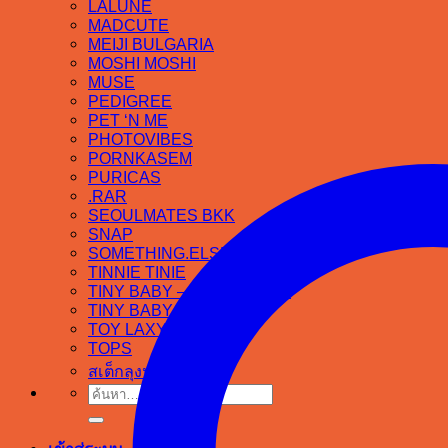
LALUNE
MADCUTE
MEIJI BULGARIA
MOSHI MOSHI
MUSE
PEDIGREE
PET ‘N ME
PHOTOVIBES
PORNKASEM
PURICAS
.RAR
SEOULMATES BKK
SNAP
SOMETHING.ELSE
TINNIE TINIE
TINY BABY – Camping bear
TINY BABY – 2023
TOY LAXY
TOPS
สเต็กลุงหนวด
ค้นหา: