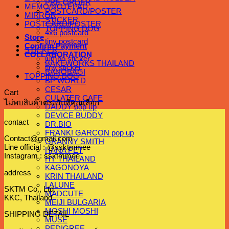
PRE ORDER
MEMO/NOTEPAD
POSTCARD/POSTER
MIRROR
STICKER
POSTCARD/POSTER
TOPPING DOG
4x6 postcard
Store
tiny postcard
Confirm Payment
STICKER
COLLABORATION
jumbo sticker
BAKEWORKS THAILAND
tiny sticker
BANOBAGI
TOPPING DOG
BP WORLD
CESAR
Cart
CULATER CAFE
ไม่พบสินค้าตรงกับที่คุณเลือก
DADDY pop up
DEVICE BUDDY
contact
DR.BIO
FRANK! GARCON pop up
Contact@gmail.com
GRANNY SMITH
Line official : @ssktmmee
HANA PET
Instagram : ssktmmee
HY THAILAND
KAGONOYA
address
KRIN THAILAND
LALUNE
SKTM Co., Ltd.
MADCUTE
KKC, Thailand
MEIJI BULGARIA
MOSHI MOSHI
SHIPPING DETAIL
MUSE
PEDIGREE