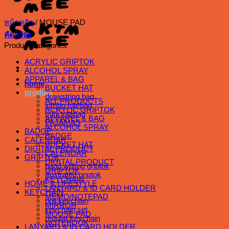
หน้าหลัก
/
MOUSE PAD
คัดกรอง
Product categories
ACRYLIC GRIPTOK
ALCOHOL SPRAY
APPAREL & BAG
home
BUCKET HAT
product
drawstring bag
ALL PRODUCTS
jumbo totebag
ACRYLIC GRIPTOK
mini totebag
APPAREL & BAG
PAJAMAS
ALCOHOL SPRAY
BADGE
BADGE
CALENDAR
BUCKET HAT
DIGITAL PRODUCT
CALENDAR
GRIPTOK
DIGITAL PRODUCT
hand writing griptok
GRIPTOK
illustrated griptok
KEYCHAIN
HOME & LIFESTYLE
LANYARD & ID CARD HOLDER
KEYCHAIN
MEMO/NOTEPAD
doll keychain
MIRROR
keychain set
MOUSE PAD
regular keychain
NOTEBOOK
LANYARD & ID CARD HOLDER