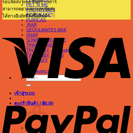
รอบจัดส่ง ems จันทร์ – เสาร์
PET ‘N ME
สามารถตรวจสอบเลขจัดส่ง
PHOTOVIBES
PORNKASEM
ได้ทางอีเมลที่สั่งซื้อสินค้า
PURICAS
.RAR
V
SEOULMATES BKK
SNAP
SOMETHING.ELSE
TINNIE TINIE
TINY BABY – Camping bear
TINY BABY – 2023
TOY LAXY
TOPS
สเต็กลุงหนวด
ค้นหา:
P
เข้าสู่ระบบ
ตะกร้าสินค้า /
฿
0.00