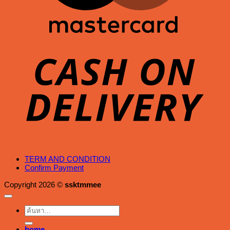
C
D
TERM AND CONDITION
Confirm Payment
Copyright 2026 ©
ssktmmee
ค้นหา:
home