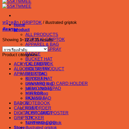
หน้าหลัก
/
GRIPTOK
/
illustrated griptok
home
คัดกรอง
product
ALL PRODUCTS
ACRYLIC GRIPTOK
Showing 1–12 of 35 results
APPAREL & BAG
ALCOHOL SPRAY
BADGE
Product categories
BUCKET HAT
CALENDAR
ACRYLIC GRIPTOK
DIGITAL PRODUCT
ALCOHOL SPRAY
GRIPTOK
APPAREL & BAG
KEYCHAIN
BUCKET HAT
LANYARD & ID CARD HOLDER
drawstring bag
MEMO/NOTEPAD
jumbo totebag
MIRROR
mini totebag
MOUSE PAD
PAJAMAS
NOTEBOOK
BADGE
PRE ORDER
CALENDAR
POSTCARD/POSTER
DIGITAL PRODUCT
STICKER
GRIPTOK
TOPPING DOG
hand writing griptok
Store
illustrated griptok