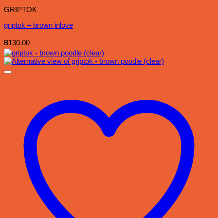
GRIPTOK
griptok – brown inlove
฿
130.00