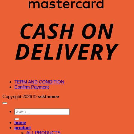
C
D
TERM AND CONDITION
Confirm Payment
Copyright 2026 ©
ssktmmee
ค้นหา:
home
product
ALL PRODUCTS