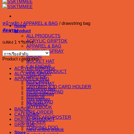
หน้าหลัก
/
APPAREL & BAG
/
drawstring bag
home
คัดกรอง
product
ALL PRODUCTS
ACRYLIC GRIPTOK
แสดง 1 รายการ
APPAREL & BAG
ALCOHOL SPRAY
BADGE
Product categories
BUCKET HAT
CALENDAR
ACRYLIC GRIPTOK
DIGITAL PRODUCT
ALCOHOL SPRAY
GRIPTOK
APPAREL & BAG
KEYCHAIN
BUCKET HAT
LANYARD & ID CARD HOLDER
drawstring bag
MEMO/NOTEPAD
jumbo totebag
MIRROR
mini totebag
MOUSE PAD
PAJAMAS
NOTEBOOK
BADGE
PRE ORDER
CALENDAR
POSTCARD/POSTER
DIGITAL PRODUCT
STICKER
GRIPTOK
TOPPING DOG
hand writing griptok
Store