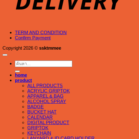
TERM AND CONDITION
Confirm Payment
Copyright 2026 ©
ssktmmee
ค้นหา:
home
product
ALL PRODUCTS
ACRYLIC GRIPTOK
APPAREL & BAG
ALCOHOL SPRAY
BADGE
BUCKET HAT
CALENDAR
DIGITAL PRODUCT
GRIPTOK
KEYCHAIN
LANYARD & ID CARD HOLDER