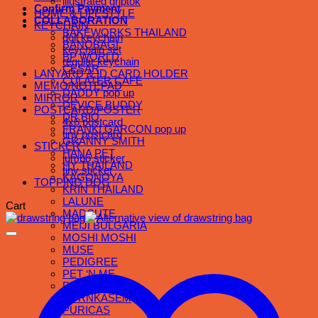
illustrated griptok
Confirm Payment
HOME & LIFESTYLE
COLLABORATION
KEYCHAIN
BAKEWORKS THAILAND
doll keychain
BANOBAGI
keychain set
BP WORLD
regular keychain
CESAR
LANYARD & ID CARD HOLDER
CULATER CAFE
MEMO/NOTEPAD
DADDY pop up
MIRROR
DEVICE BUDDY
POSTCARD/POSTER
DR.BIO
4x6 postcard
FRANK! GARCON pop up
tiny postcard
GRANNY SMITH
STICKER
HANA PET
jumbo sticker
HY THAILAND
tiny sticker
KAGONOYA
TOPPING DOG
KRIN THAILAND
LALUNE
Cart
MADCUTE
MEIJI BULGARIA
MOSHI MOSHI
MUSE
PEDIGREE
PET ‘N ME
PHOTOVIBES
PORNKASEM
PURICAS