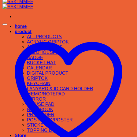
home
product
ALL PRODUCTS
ACRYLIC GRIPTOK
APPAREL & BAG
ALCOHOL SPRAY
BADGE
BUCKET HAT
CALENDAR
DIGITAL PRODUCT
GRIPTOK
KEYCHAIN
LANYARD & ID CARD HOLDER
MEMO/NOTEPAD
MIRROR
MOUSE PAD
NOTEBOOK
PRE ORDER
POSTCARD/POSTER
STICKER
TOPPING DOG
Store