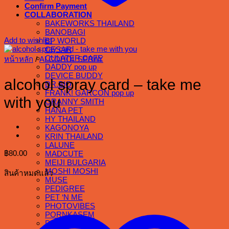
Confirm Payment
COLLABORATION
BAKEWORKS THAILAND
BANOBAGI
Add to wishlist
BP WORLD
CESAR
CULATER CAFE
หน้าหลัก
/
ALCOHOL SPRAY
DADDY pop up
DEVICE BUDDY
alcohol spray card – take me
DR.BIO
FRANK! GARCON pop up
with you
GRANNY SMITH
HANA PET
HY THAILAND
KAGONOYA
KRIN THAILAND
LALUNE
฿
80.00
MADCUTE
MEIJI BULGARIA
MOSHI MOSHI
สินค้าหมดแล้ว
MUSE
PEDIGREE
PET ‘N ME
PHOTOVIBES
PORNKASEM
PURICAS