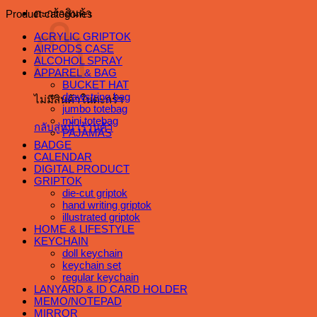
ตะกร้าสินค้า
Product categories
ACRYLIC GRIPTOK
AIRPODS CASE
ALCOHOL SPRAY
APPAREL & BAG
BUCKET HAT
drawstring bag
ไม่มีสินค้าในตะกร้า
jumbo totebag
mini totebag
กลับสู่หน้าร้านค้า
PAJAMAS
BADGE
CALENDAR
DIGITAL PRODUCT
GRIPTOK
die-cut griptok
hand writing griptok
illustrated griptok
HOME & LIFESTYLE
KEYCHAIN
doll keychain
keychain set
regular keychain
LANYARD & ID CARD HOLDER
MEMO/NOTEPAD
MIRROR