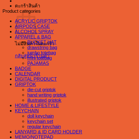
ตะกร้าสินค้า
Product categories
ACRYLIC GRIPTOK
AIRPODS CASE
ALCOHOL SPRAY
APPAREL & BAG
BUCKET HAT
ไม่มีสินค้าในตะกร้า
drawstring bag
jumbo totebag
กลับสู่หน้าร้านค้า
mini totebag
PAJAMAS
BADGE
CALENDAR
DIGITAL PRODUCT
GRIPTOK
die-cut griptok
hand writing griptok
illustrated griptok
HOME & LIFESTYLE
KEYCHAIN
doll keychain
keychain set
regular keychain
LANYARD & ID CARD HOLDER
MEMO/NOTEPAD