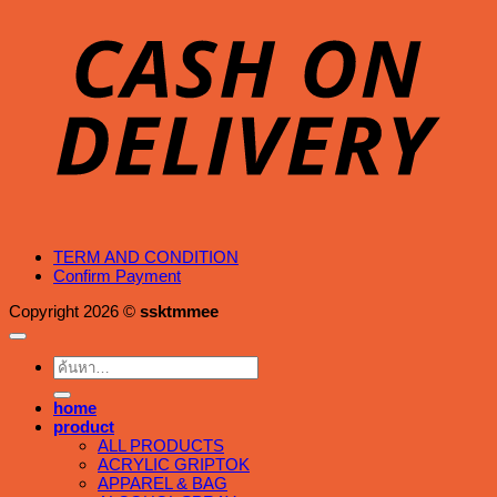
D
TERM AND CONDITION
Confirm Payment
Copyright 2026 ©
ssktmmee
ค้นหา:
home
product
ALL PRODUCTS
ACRYLIC GRIPTOK
APPAREL & BAG