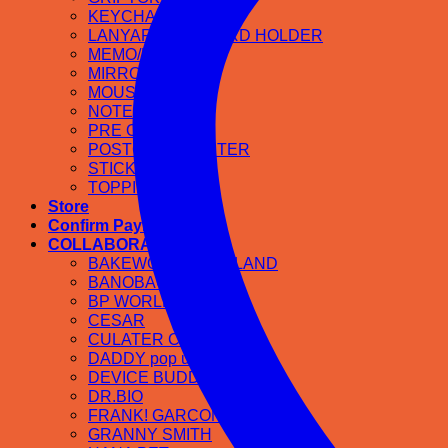
KEYCHAIN
LANYARD & ID CARD HOLDER
MEMO/NOTEPAD
MIRROR
MOUSE PAD
NOTEBOOK
PRE ORDER
POSTCARD/POSTER
STICKER
TOPPING DOG
Store
Confirm Payment
COLLABORATION
BAKEWORKS THAILAND
BANOBAGI
BP WORLD
CESAR
CULATER CAFE
DADDY pop up
DEVICE BUDDY
DR.BIO
FRANK! GARCON pop up
GRANNY SMITH