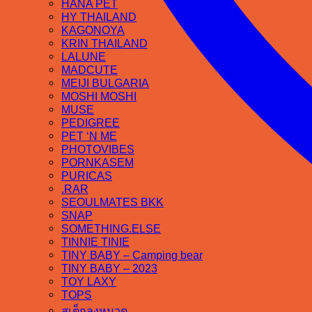
HANA PET
HY THAILAND
KAGONOYA
KRIN THAILAND
LALUNE
MADCUTE
MEIJI BULGARIA
MOSHI MOSHI
MUSE
PEDIGREE
PET ‘N ME
PHOTOVIBES
PORNKASEM
PURICAS
.RAR
SEOULMATES BKK
SNAP
SOMETHING.ELSE
TINNIE TINIE
TINY BABY – Camping bear
TINY BABY – 2023
TOY LAXY
TOPS
สเต็กลุงหนวด