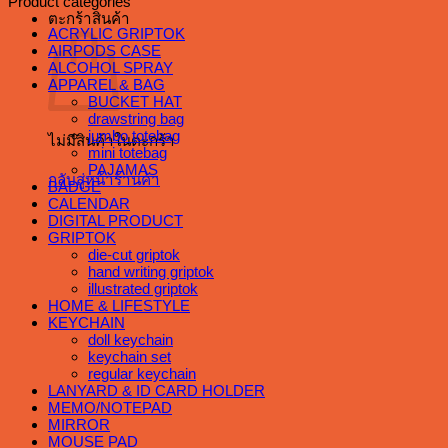
Product categories
ตะกร้าสินค้า
ACRYLIC GRIPTOK
AIRPODS CASE
ALCOHOL SPRAY
APPAREL & BAG
BUCKET HAT
drawstring bag
jumbo totebag
ไม่มีสินค้าในตะกร้า
mini totebag
PAJAMAS
กลับสู่หน้าร้านค้า
BADGE
CALENDAR
DIGITAL PRODUCT
GRIPTOK
die-cut griptok
hand writing griptok
illustrated griptok
HOME & LIFESTYLE
KEYCHAIN
doll keychain
keychain set
regular keychain
LANYARD & ID CARD HOLDER
MEMO/NOTEPAD
MIRROR
MOUSE PAD