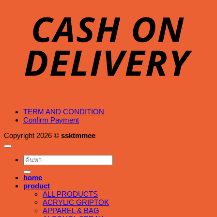
D
TERM AND CONDITION
Confirm Payment
Copyright 2026 ©
ssktmmee
ค้นหา:
home
product
ALL PRODUCTS
ACRYLIC GRIPTOK
APPAREL & BAG