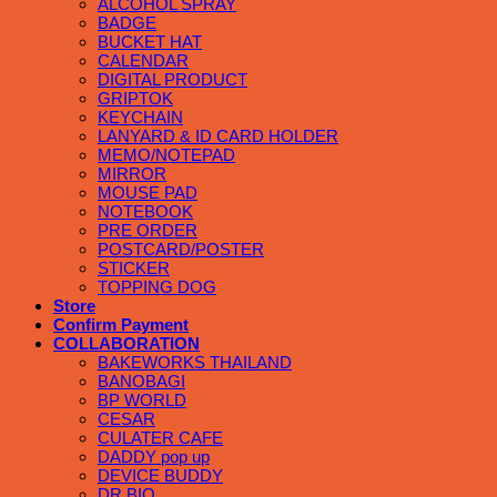
ALCOHOL SPRAY
BADGE
BUCKET HAT
CALENDAR
DIGITAL PRODUCT
GRIPTOK
KEYCHAIN
LANYARD & ID CARD HOLDER
MEMO/NOTEPAD
MIRROR
MOUSE PAD
NOTEBOOK
PRE ORDER
POSTCARD/POSTER
STICKER
TOPPING DOG
Store
Confirm Payment
COLLABORATION
BAKEWORKS THAILAND
BANOBAGI
BP WORLD
CESAR
CULATER CAFE
DADDY pop up
DEVICE BUDDY
DR.BIO