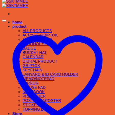
home
product
ALL PRODUCTS
ACRYLIC GRIPTOK
APPAREL & BAG
ALCOHOL SPRAY
BADGE
BUCKET HAT
CALENDAR
DIGITAL PRODUCT
GRIPTOK
KEYCHAIN
LANYARD & ID CARD HOLDER
MEMO/NOTEPAD
MIRROR
MOUSE PAD
NOTEBOOK
PRE ORDER
POSTCARD/POSTER
STICKER
TOPPING DOG
Store