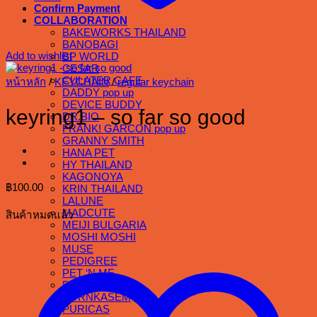
Confirm Payment
COLLABORATION
BAKEWORKS THAILAND
BANOBAGI
Add to wishlist
BP WORLD
CESAR
CULATER CAFE
หน้าหลัก
/
KEYCHAIN
/
regular keychain
DADDY pop up
DEVICE BUDDY
keyring1 – so far so good
DR.BIO
FRANK! GARCON pop up
GRANNY SMITH
HANA PET
HY THAILAND
KAGONOYA
฿
100.00
KRIN THAILAND
LALUNE
MADCUTE
สินค้าหมดแล้ว
MEIJI BULGARIA
MOSHI MOSHI
MUSE
PEDIGREE
PET ‘N ME
PHOTOVIBES
PORNKASEM
PURICAS